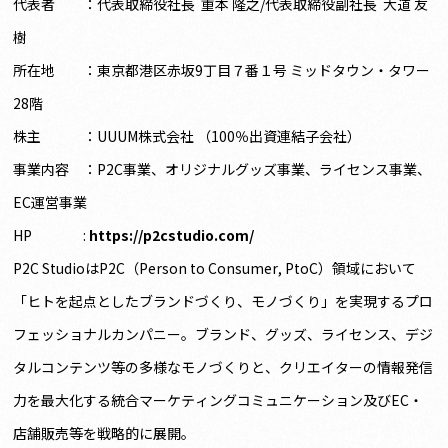
代表者 ：代表取締役社長 重本 隆之/代表取締役副社長 大道 友
樹
所在地 ：東京都港区赤坂9丁目７番１号 ミッドタウン・タワー
28階
株主 ：UUUM株式会社 （100％出資連結子会社）
事業内容 ：P2C事業、オリジナルグッズ事業、ライセンス事業、
EC運営事業
HP :
https://p2cstudio.com/
P2C StudioはP2C（Person to Consumer, PtoC）領域において
「ヒトを起点としたブランドづくり、モノづくり」を実現するプロ
フェッショナルカンパニー。ブランド、グッズ、ライセンス、デジ
タルコンテンツ等の多様なモノづくりと、クリエイターの情報発信
力を最大化する統合マーケティングコミュニケーション及びEC・
店舗販売等を戦略的に展開。