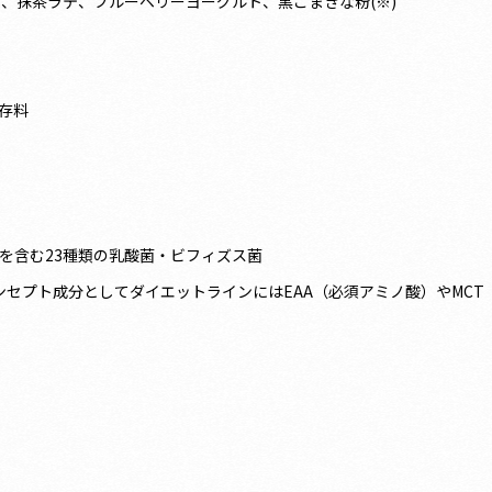
、抹茶ラテ、ブルーベリーヨーグルト、黒ごまきな粉(※)
存料
菌を含む23種類の乳酸菌・ビフィズス菌
ンセプト成分としてダイエットラインにはEAA（必須アミノ酸）やMC