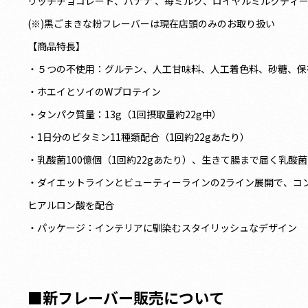
リッチチョコレート、バナナ 、苺ミルク、ロイヤルミルクティー
(※)黒ごまきな粉フレーバーは現在店頭のみのお取り扱い
【商品特長】
・５つの不使用：グルテン、人工甘味料、人工着色料、砂糖、保
・ホエイとソイのWプロテイン
・タンパク質量：13g（1回摂取量約22g中）
・1日分のビタミン11種類配合（1回約22gあたり）
・乳酸菌100億個（1回約22gあたり）、生きて腸まで届く乳酸
・ダイエットラインとビューティーラインの2ライン展開で、コ
ヒアルロン酸を配合
・パッケージ：インテリアに馴染むスタイリッシュなデザイン
■新フレーバー販売について