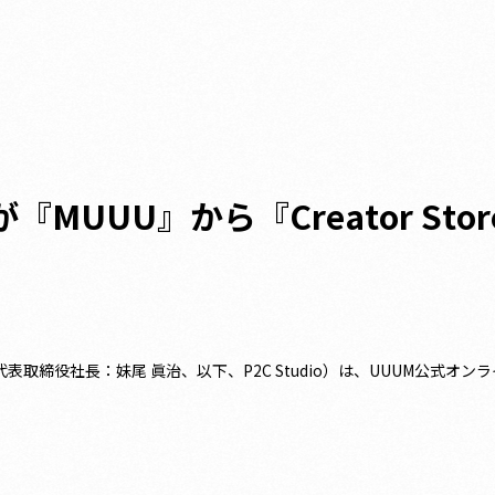
MUUU』から『Creator St
区、代表取締役社長：妹尾 眞治、以下、P2C Studio）は、UUUM公