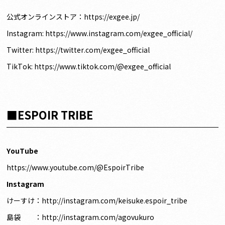
公式オンラインストア：
https://exgee.jp/
Instagram:
https://www.instagram.com/exgee_official/
Twitter:
https://twitter.com/exgee_official
TikTok:
https://www.tiktok.com/@exgee_official
■ESPOIR TRIBE
YouTube
https://www.youtube.com/@EspoirTribe
Instagram
けーすけ：
http://instagram.com/keisuke.espoir_tribe
島袋 ：
http://instagram.com/agovukuro