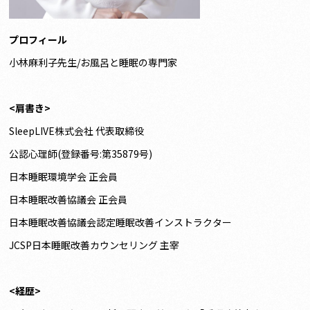
プロフィール
小林麻利子先生/お風呂と睡眠の専門家
<肩書き>
SleepLIVE株式会社 代表取締役
公認心理師(登録番号:第35879号)
日本睡眠環境学会 正会員
日本睡眠改善協議会 正会員
日本睡眠改善協議会認定睡眠改善インストラクター
JCSP日本睡眠改善カウンセリング 主宰
<経歴>