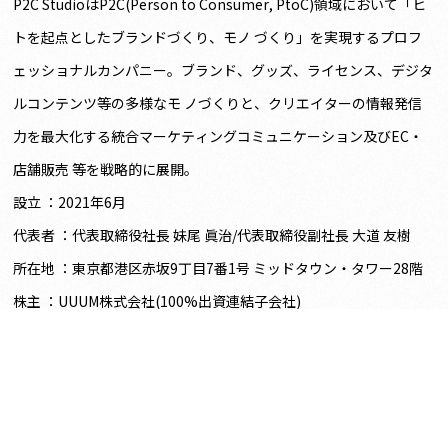
P2C StudioはP2C(Person to Consumer, PtoC)領域において「ヒ
トを起点としたブランドづくり、モノ づくり」を実現するプロフ
ェッショナルカンパニー。ブランド、グッズ、ライセンス、デジタ
ルコンテンツ等の多様なモ ノづくりと、クリエイターの情報発信
力を最大化する統合マーケティングコミュニケーション及びEC・
店舗販売 等を戦略的に展開。
設立 ：2021年6月
代表者 ：代表取締役社⻑ 妹尾 眞治/代表取締役副社⻑ 大道 友樹
所在地 ：東京都港区赤坂9丁目7番1号 ミッドタウン・タワー28階
株主 ：UUUM株式会社(100%出資連結子会社)
事業内容 ：P2C事業、オリジナルグッズ事業、ライセンス事業、
EC運営事業
HP :
https://p2cstudio.com/