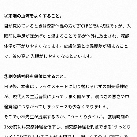
②末端の血流をよくすること。
目が覚めているときは深部体温の方が2°Cほど高い状態ですが、入
眠前に手足がぽかぽかと温まることで 熱が体外に放出され、深部
体温が下がりやすくなります。皮膚体温との温度差が縮まること
で、質の高い 入眠がしやすくなるといいます。
③副交感神経を優位にすること。
日没後、本来はリラックスモードに切り替わるはずの副交感神経
が、現代人の生活習慣によってうまく働か ず、寝つきの悪さや中
途覚醒につながってしまうケースも少なくありません。
そこで小林先生が提案するのが、“うっとりタイム”。 就寝時刻の
15分前には交感神経を低下し、副交感神経を刺激できる“うっとり
タイム”を取り入れることが 大切です。 鍵になるのは『嗅覚』で、