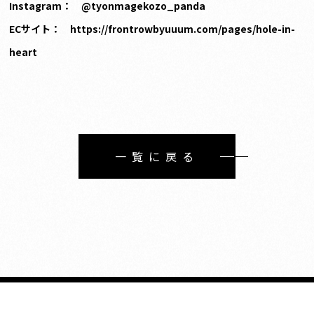
Instagram：
@tyonmagekozo_panda
EC
サイト：
https://frontrowbyuuum.com/pages/hole-in-
heart
一覧に戻る