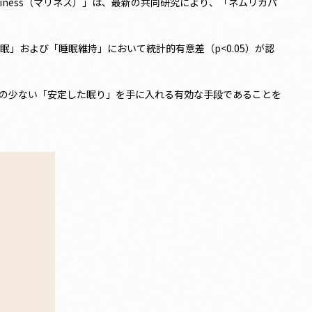
ariness（マリネス）」は、最新の共同研究により、「ネムリカパ
て「入眠」および「睡眠維持」において統計的有意差（p<0.05）が認
醒の少ない「安定した眠り」を手に入れる有効な手段であることを