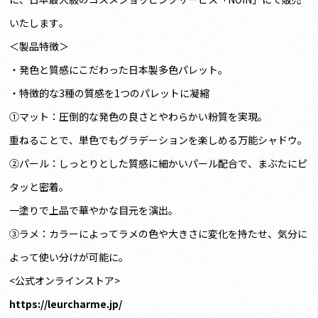
いたします。
＜製品特徴＞
・発色と質感にこだわった日本製多色パレット。
・特徴的な3種の質感を1つのパレットに凝縮
①マット：圧倒的な発色の良さとやわらかい粉質を実現。
重ねることで、単色でもグラデーションを楽しめる万能シャドウ。
②パール：しっとりとした質感に細かいパール配合で、まぶたにピ
タッと密着。
一塗りで上品で華やかな目元を演出。
③ラメ：カラーによってラメの色や大きさに変化を持たせ、気分に
よって使い分けが可能に。
<公式オンラインストア>
https://leurcharme.jp/