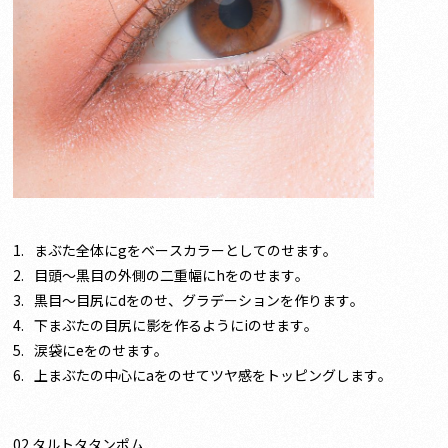
まぶた全体にgをベースカラーとしてのせます。
目頭〜黒目の外側の二重幅にhをのせます。
黒目〜目尻にdをのせ、グラデーションを作ります。
下まぶたの目尻に影を作るようにiのせます。
涙袋にeをのせます。
上まぶたの中心にaをのせてツヤ感をトッピングします。
02 タルトタタンポム