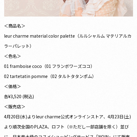
＜商品名＞
leur charme material color palette（ルルシャルム マテリアルカ
ラーパレット）
＜色名＞
01 framboise coco（01 フランボワーズココ）
02 tartetatin pomme（02 タルトタタンポム）
＜価格＞
各¥3,520 (税込)
＜販売店＞
4月20日(水)よりleur charme公式オンラインストア、4月23日(土)
より順次全国のPLAZA、ロフト（※ただし一部店舗を除く）並び
に、日本最大級のコスメショッピングサービス「NOIN」にて販売