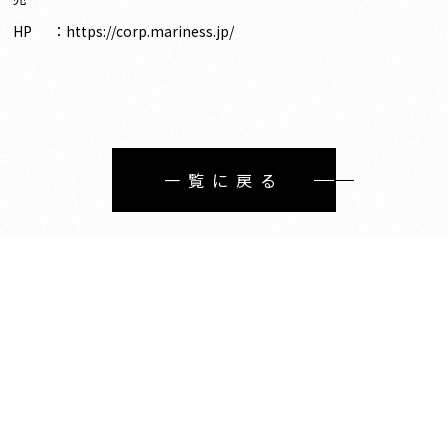
HP ：https://corp.mariness.jp/
一覧に戻る