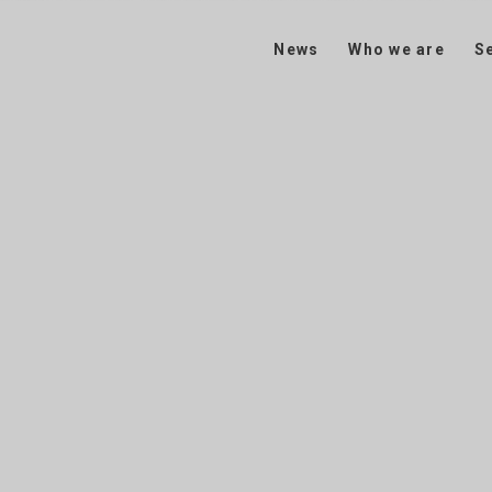
News
Who we are
S