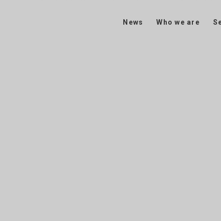
News
Who we are
S