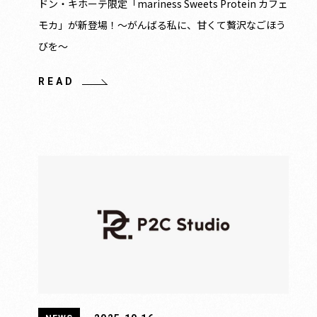
ドン・キホーテ限定「mariness Sweets Protein カフェ
モカ」が新登場！〜がんばる私に、甘くて贅沢なごほう
びを〜
READ