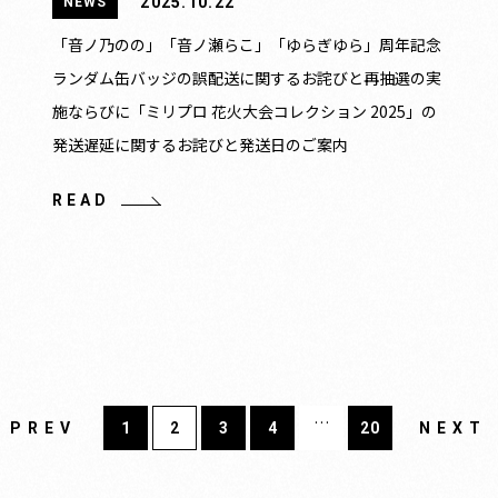
2025.10.22
NEWS
「音ノ乃のの」「音ノ瀬らこ」「ゆらぎゆら」周年記念
ランダム缶バッジの誤配送に関するお詫びと再抽選の実
施ならびに「ミリプロ 花火大会コレクション 2025」の
発送遅延に関するお詫びと発送日のご案内
READ
…
PREV
1
2
3
4
20
NEXT