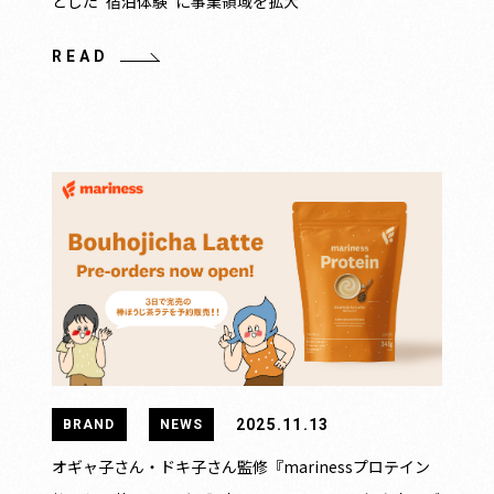
とした“宿泊体験”に事業領域を拡大
READ
2025.11.13
BRAND
NEWS
オギャ子さん・ドキ子さん監修『marinessプロテイン