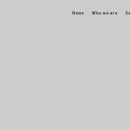
News
Who we are
S