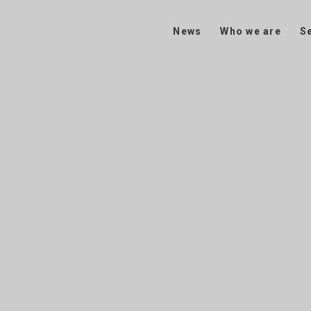
News
Who we are
S